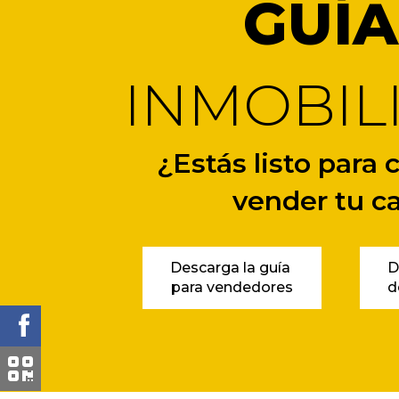
GUÍA
INMOBIL
¿Estás listo para
vender tu c
Descarga la guía
D
para vendedores
d