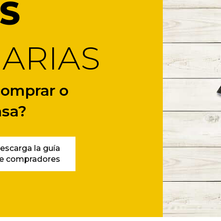
S
IARIAS
 comprar o
asa?
escarga la guía
e compradores